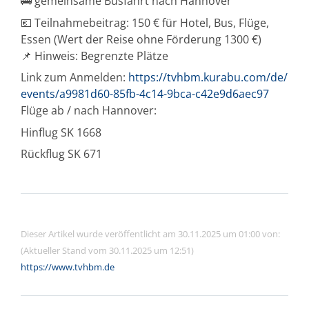
🚌 gemeinsame Busfahrt nach Hannover
💶 Teilnahmebeitrag: 150 € für Hotel, Bus, Flüge,
Essen (Wert der Reise ohne Förderung 1300 €)
📌 Hinweis: Begrenzte Plätze
Link zum Anmelden:
https://tvhbm.kurabu.com/de/
events/a9981d60-85fb-4c14-9bca-c42e9d6aec97
Flüge ab / nach Hannover:
Hinflug SK 1668
Rückflug SK 671
Dieser Artikel wurde veröffentlicht am 30.11.2025 um 01:00 von:
(Aktueller Stand vom 30.11.2025 um 12:51)
https://www.tvhbm.de