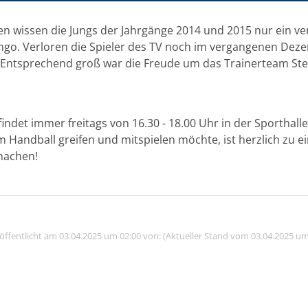
n wissen die Jungs der Jahrgänge 2014 und 2015 nur ein ve
mgo. Verloren die Spieler des TV noch im vergangenen Deze
. Entsprechend groß war die Freude um das Trainerteam Steff
 findet immer freitags von 16.30 - 18.00 Uhr in der Sportha
m Handball greifen und mitspielen möchte, ist herzlich zu
machen!
röffentlicht am 03.04.2025 um 02:00 von: (Aktueller Stand vom 03.04.2025 um