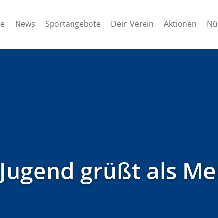
te
News
Sportangebote
Dein Verein
Aktionen
Nü
Jugend grüßt als Me